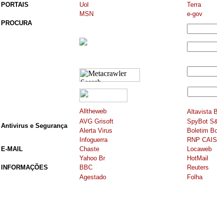
PORTAIS
Uol
Terra
MSN
e-gov
PROCURA
Alltheweb
Altavista
B
AVG Grisoft
SpyBot S
Antivirus e Segurança
Alerta Virus
Boletim B
Infoguerra
RNP CAIS 
E-MAIL
Chaste
Locaweb
Yahoo Br
HotMail
INFORMAÇÕES
BBC
Reuters
Agestado
Folha