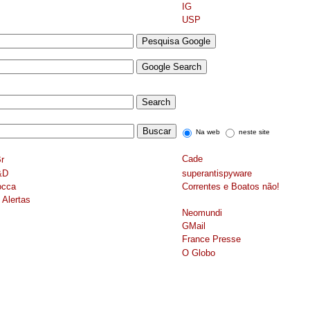
IG
USP
Na web
neste site
Cade
r
&D
superantispyware
occa
Correntes e Boatos não!
Alertas
Neomundi
GMail
France Presse
O Globo